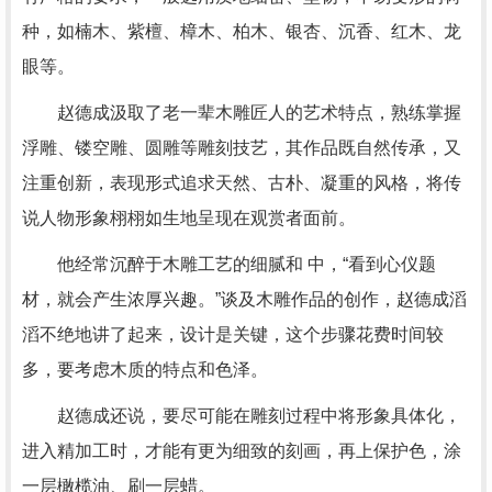
种，如楠木、紫檀、樟木、柏木、银杏、沉香、红木、龙
眼等。
赵德成汲取了老一辈木雕匠人的艺术特点，熟练掌握
浮雕、镂空雕、圆雕等雕刻技艺，其作品既自然传承，又
注重创新，表现形式追求天然、古朴、凝重的风格，将传
说人物形象栩栩如生地呈现在观赏者面前。
他经常沉醉于木雕工艺的细腻和 中，“看到心仪题
材，就会产生浓厚兴趣。”谈及木雕作品的创作，赵德成滔
滔不绝地讲了起来，设计是关键，这个步骤花费时间较
多，要考虑木质的特点和色泽。
赵德成还说，要尽可能在雕刻过程中将形象具体化，
进入精加工时，才能有更为细致的刻画，再上保护色，涂
一层橄榄油、刷一层蜡。