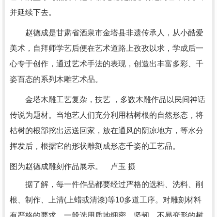
并延续下去。
赵德成是甘肃省酒泉市金塔县非遗传承人，从小酷爱
美术，自拜师学艺后便在艺术道路上孜孜以求，学成后一
心专于创作，通过艺术手法的表现，创造出丰富多彩、千
姿百态的系列木雕艺术品。
金塔木雕工艺复杂，技艺 ，多数木雕作品以民间神话
传说为题材。当地艺人们充分利用枯树根的自然形态，将
枯树的根部挖出运送回家，放在通风的阴凉地方，等水分
挥发后，根据它的形状雕刻成形态千姿的工艺品。
图为赵德成雕刻作品展示。 卢玉 摄
据了解，每一件作品都要经过严格的选料、洗料、削
根、制作、上清(上蜡或清漆)等10多道工序。对雕刻材料
有严格的要求，一般选用质地细密、坚韧，不易变形的树