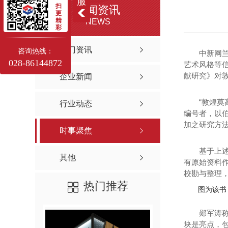
服
扫
新闻资讯
更
精
NEWS
彩
热门资讯
咨询热线：
中新网兰州1
028-86144872
艺术风格等
献研究》对
企业新闻
“敦煌莫高
行业动态
编号者，以伯
加之研究方
时事聚焦
基于上述原
其他
有原始资料
校勘与整理
热门推荐
图为该书
郧军涛称，
块是亮点，