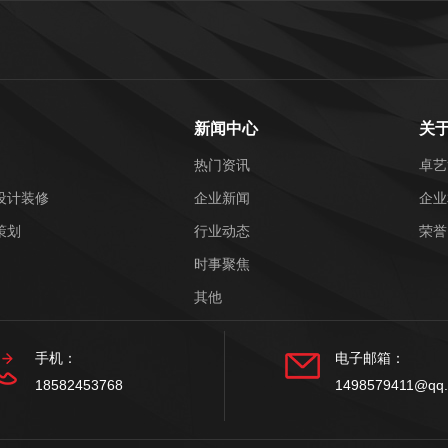
新闻中心
关
热门资讯
卓艺
设计装修
企业新闻
企业
策划
行业动态
荣誉
时事聚焦
其他
手机：
电子邮箱：
18582453768
1498579411@qq