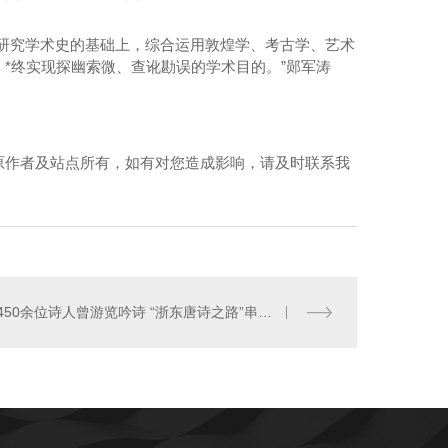
研究学术史的基础上，综合运用敦煌学、考古学、艺术
*终实现探幽索微、查讹勘误的学术目的。”郧军涛
成都展柜制作
原作者及站点所有，如有对您造成影响，请及时联系我
450余位诗人曾游览吟诗 “浙东唐诗之路”串珠成链冀复兴