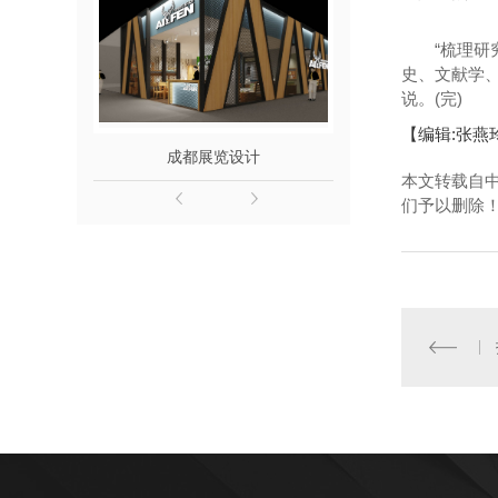
“梳理研究
史、文献学
说。(完)
【编辑:张燕
成都展览设计
成都展会
本文转载自
们予以删除