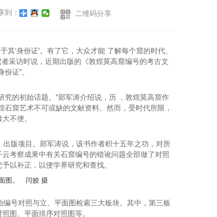
享到：
二维码分享
当于其‘身份证’。有了它，大众才能 了解每个窟的时代、
记者采访时说，近期出版的《敦煌莫高窟编号的考古文
身份证”。
究的初始话题。”郧军涛介绍说，历 ，敦煌莫高窟作
究敦煌石窟艺术不可或缺的文献资料。然而，受时代所限，
极大不便。
》出版项目。郧军涛说，该书作者积十五年之功，对所
子云考察成果中有关石窟编号的错讹问题全部做了对照
究予以补正，以便学界研究和查找。
面图。 闫姣 摄
始编号对照与立、平面图检索三大板块。其中，第三板
对照图、平面排序对照图等。