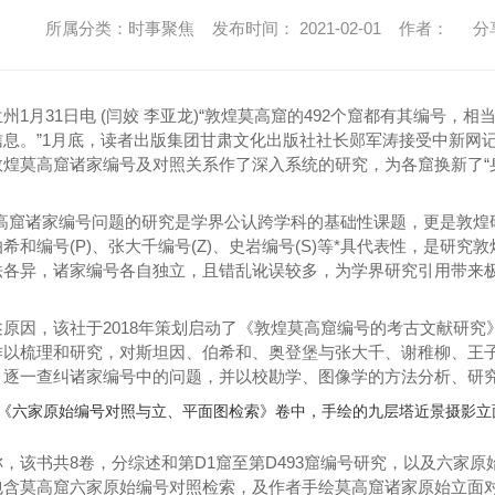
所属分类：时事聚焦 发布时间： 2021-02-01 作者：
分
月31日电 (闫姣 李亚龙)“敦煌莫高窟的492个窟都有其编号，相
信息。”1月底，读者出版集团甘肃文化出版社社长郧军涛接受中新网
敦煌莫高窟诸家编号及对照关系作了深入系统的研究，为各窟换新了“
窟诸家编号问题的研究是学界公认跨学科的基础性课题，更是敦煌研
希和编号(P)、张大千编号(Z)、史岩编号(S)等*具代表性，是研
法各异，诸家编号各自独立，且错乱讹误较多，为学界研究引用带来
因，该社于2018年策划启动了《敦煌莫高窟编号的考古文献研究
作以梳理和研究，对斯坦因、伯希和、奥登堡与张大千、谢稚柳、王
，逐一查纠诸家编号中的问题，并以校勘学、图像学的方法分析、研
《六家原始编号对照与立、平面图检索》卷中，手绘的九层塔近景摄影立
该书共8卷，分综述和第D1窟至第D493窟编号研究，以及六家原
包含莫高窟六家原始编号对照检索，及作者手绘莫高窟诸家原始立面